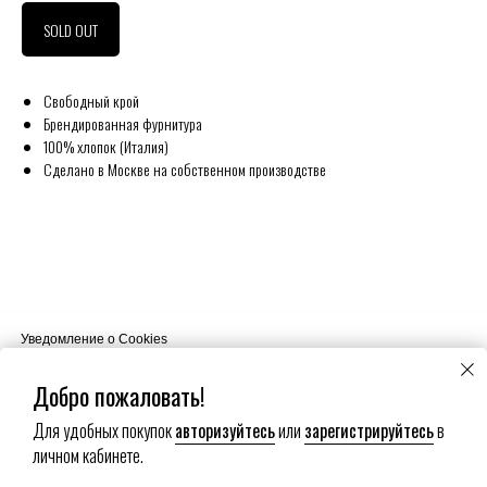
SOLD OUT
Свободный крой
Брендированная фурнитура
100% хлопок (Италия)
Сделано в Москве на собственном производстве
Уведомление о Cookies
Наш сайт использует файлы cookie. Продолжая пользоваться сайтом
вы соглашаетесь на использование нами ваших файлов cookie.
Добро пожаловать!
Для удобных покупок
авторизуйтесь
или
зарегистрируйтесь
в
Хорошо
личном кабинете.