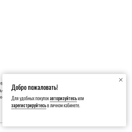
es
Добро пожаловать!
йлы cookie. Продолжая пользоваться сайтом вы
Для удобных покупок
авторизуйтесь
или
зование нами ваших файлов cookie.
зарегистрируйтесь
в личном кабинете.
Настройки сookies
Submit