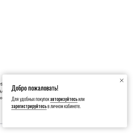
es
Добро пожаловать!
йлы cookie. Продолжая пользоваться сайтом вы
Для удобных покупок
авторизуйтесь
или
зование нами ваших файлов cookie.
зарегистрируйтесь
в личном кабинете.
Настройки сookies
Submit