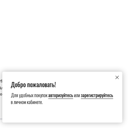
es
Добро пожаловать!
йлы cookie. Продолжая пользоваться сайтом вы
Для удобных покупок
авторизуйтесь
или
зарегистрируйтесь
зование нами ваших файлов cookie.
в личном кабинете.
Настройки сookies
Submit