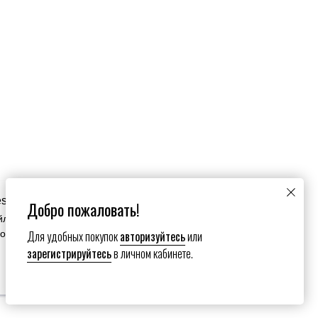
es
Добро пожаловать!
йлы cookie. Продолжая пользоваться сайтом вы
Для удобных покупок
авторизуйтесь
или
зование нами ваших файлов cookie.
зарегистрируйтесь
в личном кабинете.
Настройки сookies
Submit