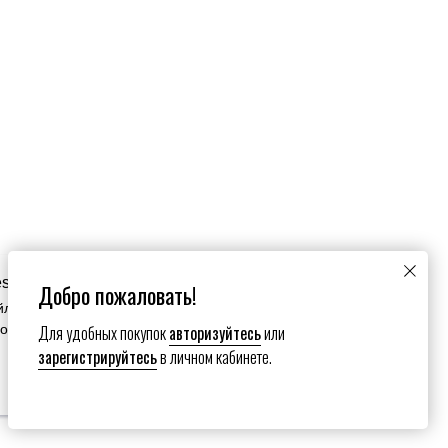
es
Добро пожаловать!
йлы cookie. Продолжая пользоваться сайтом вы
Для удобных покупок
авторизуйтесь
или
зование нами ваших файлов cookie.
зарегистрируйтесь
в личном кабинете.
Настройки сookies
Submit