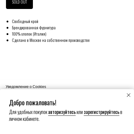
SOLD OUT
Свободный крой
Брендированная фурнитура
100% хлопок (Италия)
Сделано в Москве на собственном производстве
Уведомление о Cookies
Наш сайт использует файлы cookie. Продолжая пользоваться сайтом
вы соглашаетесь на использование нами ваших файлов cookie.
Добро пожаловать!
Для удобных покупок
авторизуйтесь
или
зарегистрируйтесь
в
Хорошо
личном кабинете.
Настройки сookies
Submit