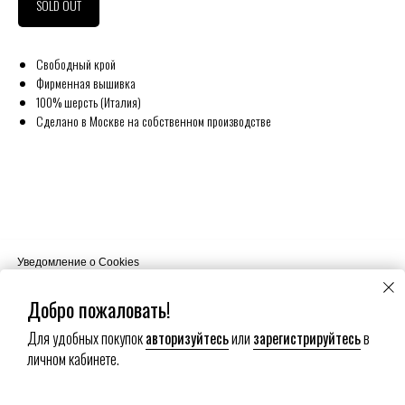
SOLD OUT
Свободный крой
Фирменная вышивка
100% шерсть (Италия)
Сделано в Москве на собственном производстве
Уведомление о Cookies
Наш сайт использует файлы cookie. Продолжая пользоваться сайтом
вы соглашаетесь на использование нами ваших файлов cookie.
Добро пожаловать!
Для удобных покупок
авторизуйтесь
или
зарегистрируйтесь
в
Хорошо
личном кабинете.
Настройки сookies
Submit