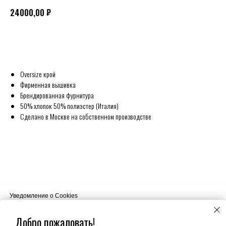
₽
24000,00
Sold out
Oversize крой
Фирменная вышивка
Брендированная фурнитура
50% хлопок 50% полиэстер (Италия)
Сделано в Москве на собственном производстве
Уведомление о Cookies
Наш сайт использует файлы cookie. Продолжая пользоваться сайтом
вы соглашаетесь на использование нами ваших файлов cookie.
Добро пожаловать!