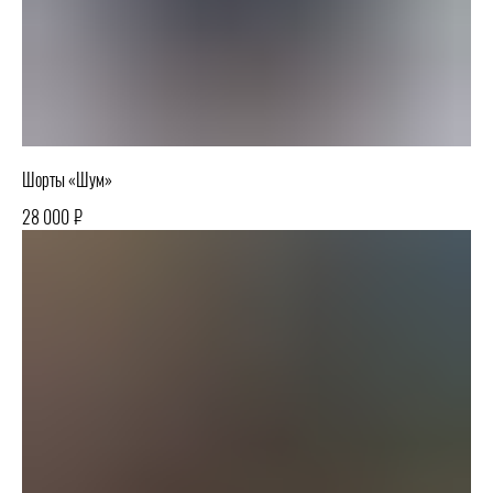
Шорты «Шум»
₽
28 000