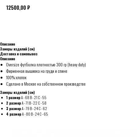
₽
12500,00
ДОБАВИТЬ В КОРЗИНУ
Описание
Замеры изделий (см)
Доставка и самовывоз
Описание
Oversize футболка плотностью 300 гр (heavy duty)
Фирменная вышивка на груди и спине
100% хлопок
Сделано в Москве на собственном производстве
Замеры изделий (см)
1 размер
A - 68 В - 21 С - 55
2 размер
A - 71 В - 22 С - 58
3 размер
A - 79 В - 24 С - 62
4 размер
A - 80 В - 24 С - 65