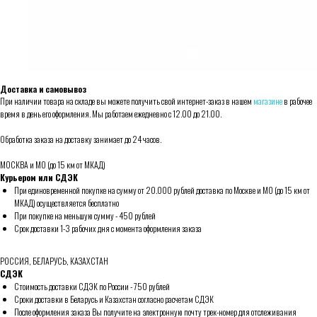
Доставка и самовывоз
При наличии товара на складе вы можете получить свой интернет-заказ в нашем
магазине
в рабочее
время в день его оформления. Мы работаем ежедневно с 12.00 до 21.00.
Обработка заказа на доставку занимает до 24 часов.
МОСКВА и МО (до 15 км от МКАД)
Курьером или СДЭК
При единовременной покупке на сумму от 20.000 рублей доставка по Москве и МО (до 15 км от
МКАД) осуществляется бесплатно
При покупке на меньшую сумму - 450 рублей
Срок доставки 1-3 рабочих дня с момента оформления заказа
РОССИЯ, БЕЛАРУСЬ, КАЗАХСТАН
СДЭК
Стоимость доставки СДЭК по России - 750 рублей
Сроки доставки в Беларусь и Казахстан согласно расчетам СДЭК
После оформления заказа Вы получите на электронную почту трек-номер для отслеживания