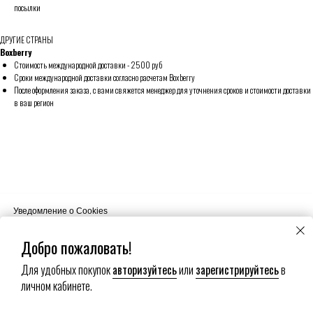
посылки
ДРУГИЕ СТРАНЫ
Boxberry
Стоимость международной доставки - 2500 руб
Сроки международной доставки согласно расчетам Boxberry
После оформления заказа, с вами свяжется менеджер для уточнения сроков и стоимости доставки
в ваш регион
Уведомление о Cookies
Наш сайт использует файлы cookie. Продолжая пользоваться сайтом
вы соглашаетесь на использование нами ваших файлов cookie.
Добро пожаловать!
Для удобных покупок
авторизуйтесь
или
зарегистрируйтесь
в
Хорошо
личном кабинете.
Настройки сookies
Submit