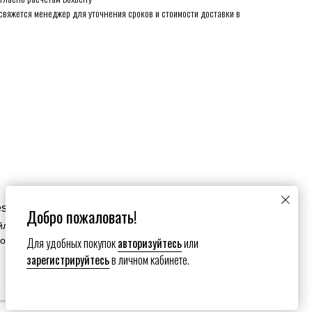
свяжется менеджер для уточнения сроков и стоимости доставки в
es
Добро пожаловать!
йлы cookie. Продолжая пользоваться сайтом вы
Для удобных покупок
авторизуйтесь
или
зование нами ваших файлов cookie.
зарегистрируйтесь
в личном кабинете.
Настройки сookies
Submit