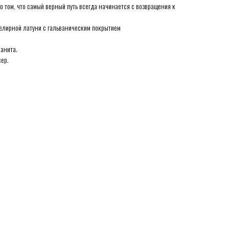
 том, что самый верный путь всегда начинается с возвращения к
елирной латуни с гальваническим покрытием
анита.
ер.