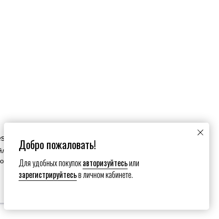
es
Добро пожаловать!
йлы cookie. Продолжая пользоваться сайтом вы
Для удобных покупок
авторизуйтесь
или
зование нами ваших файлов cookie.
зарегистрируйтесь
в личном кабинете.
Настройки сookies
Submit